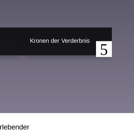
Kronen der Verderbnis
Proph
rlebender