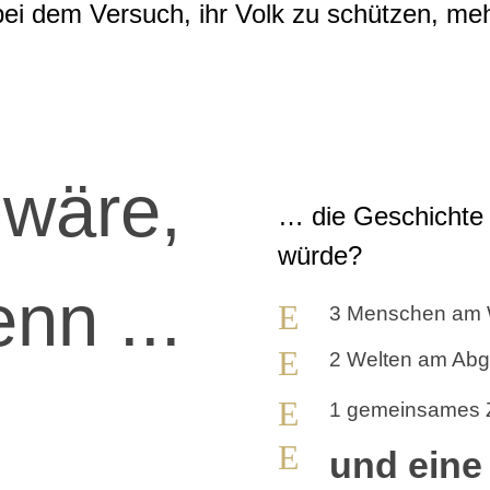
bei dem Versuch, ihr Volk zu schützen, mehr 
wäre,
… die Geschichte 
würde?
nn ...
E
3 Menschen am
E
2 Welten am Abg
E
1 gemeinsames Z
E
und eine 