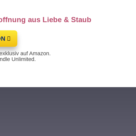
ffnung aus Liebe & Staub
ON
xklusiv auf Amazon.
dle Unlimited.